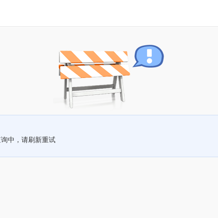
查询中，请刷新重试