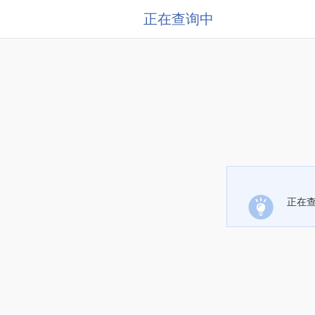
正在查询中
正在